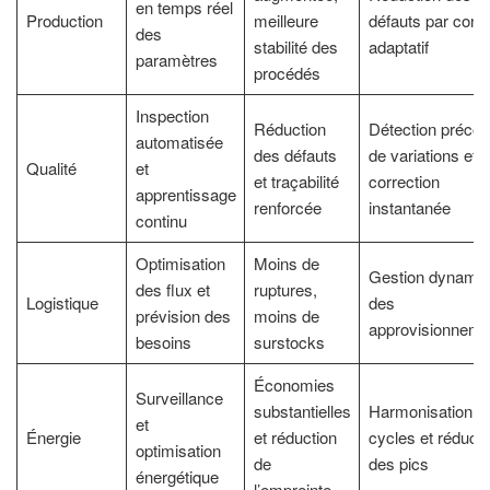
en temps réel
Production
meilleure
défauts par contr
des
stabilité des
adaptatif
paramètres
procédés
Inspection
Réduction
Détection préco
automatisée
des défauts
de variations et
Qualité
et
et traçabilité
correction
apprentissage
renforcée
instantanée
continu
Optimisation
Moins de
Gestion dynami
des flux et
ruptures,
Logistique
des
prévision des
moins de
approvisionneme
besoins
surstocks
Économies
Surveillance
substantielles
Harmonisation d
et
Énergie
et réduction
cycles et réducti
optimisation
de
des pics
énergétique
l’empreinte