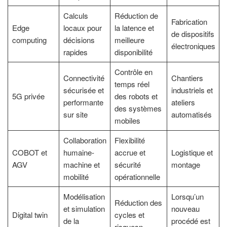
Calculs
Réduction de
Fabrication
Edge
locaux pour
la latence et
de dispositifs
computing
décisions
meilleure
électroniques
rapides
disponibilité
Contrôle en
Connectivité
Chantiers
temps réel
sécurisée et
industriels et
5G privée
des robots et
performante
ateliers
des systèmes
sur site
automatisés
mobiles
Collaboration
Flexibilité
COBOT et
humaine-
accrue et
Logistique et
AGV
machine et
sécurité
montage
mobilité
opérationnelle
Modélisation
Lorsqu’un
Réduction des
et simulation
nouveau
Digital twin
cycles et
de la
procédé est
risquesn