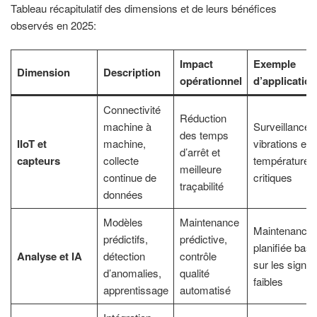
Tableau récapitulatif des dimensions et de leurs bénéfices
observés en 2025:
Impact
Exemple
Dimension
Description
opérationnel
d’application
Connectivité
Réduction
machine à
Surveillance 
des temps
IIoT et
machine,
vibrations et 
d’arrêt et
capteurs
collecte
températures
meilleure
continue de
critiques
traçabilité
données
Modèles
Maintenance
Maintenance
prédictifs,
prédictive,
planifiée bas
Analyse et IA
détection
contrôle
sur les signa
d’anomalies,
qualité
faibles
apprentissage
automatisé