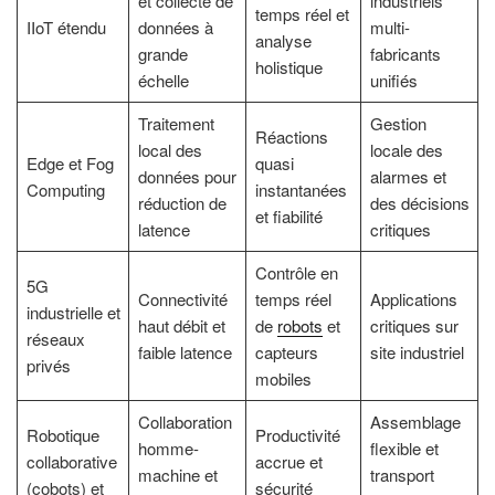
et collecte de
industriels
temps réel et
IIoT étendu
données à
multi-
analyse
grande
fabricants
holistique
échelle
unifiés
Traitement
Gestion
Réactions
local des
locale des
Edge et Fog
quasi
données pour
alarmes et
Computing
instantanées
réduction de
des décisions
et fiabilité
latence
critiques
Contrôle en
5G
Connectivité
temps réel
Applications
industrielle et
haut débit et
de
robots
et
critiques sur
réseaux
faible latence
capteurs
site industriel
privés
mobiles
Collaboration
Assemblage
Robotique
Productivité
homme-
flexible et
collaborative
accrue et
machine et
transport
(cobots) et
sécurité