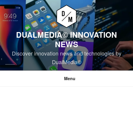
Skip
to
content
DUALMEDIA© INNOVATION
NEWS
Discover innovation news and technologies by
DualMedia©
Menu