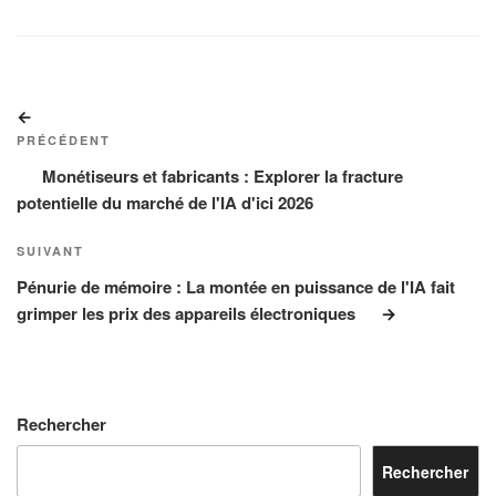
Navigation
Article
de
précédent
PRÉCÉDENT
l’article
Monétiseurs et fabricants : Explorer la fracture
potentielle du marché de l'IA d'ici 2026
Article
SUIVANT
suivant
Pénurie de mémoire : La montée en puissance de l'IA fait
grimper les prix des appareils électroniques
Rechercher
Rechercher