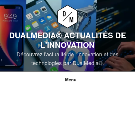
Aller
au
contenu
principal
DUALMEDIA© ACTUALITÉS DE
L'INNOVATION
Découvrez l'actualité de l'innovation et des
technologies par DualMedia©.
Menu