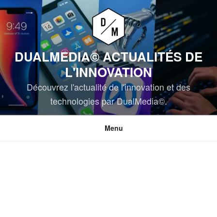
Aller
au
contenu
principal
DUALMEDIA© ACTUALITÉS DE
L'INNOVATION
Découvrez l'actualité de l'innovation et des
technologies par DualMedia©.
Menu