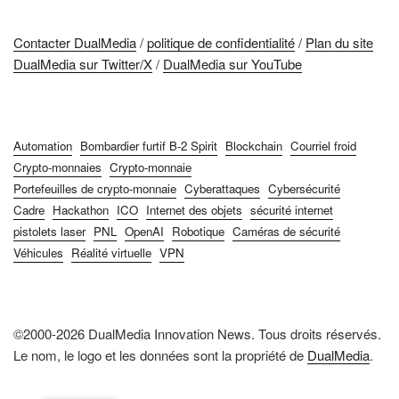
Contacter DualMedia
/
politique de confidentialité
/
Plan du site
DualMedia sur Twitter/X
/
DualMedia sur YouTube
Automation
Bombardier furtif B-2 Spirit
Blockchain
Courriel froid
Crypto-monnaies
Crypto-monnaie
Portefeuilles de crypto-monnaie
Cyberattaques
Cybersécurité
Cadre
Hackathon
ICO
Internet des objets
sécurité internet
pistolets laser
PNL
OpenAI
Robotique
Caméras de sécurité
Véhicules
Réalité virtuelle
VPN
©2000-2026 DualMedia Innovation News. Tous droits réservés.
Le nom, le logo et les données sont la propriété de
DualMedia
.