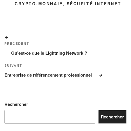
CRYPTO-MONNAIE
,
SÉCURITÉ INTERNET
Navigation
Article
de
précédent
PRÉCÉDENT
l’article
Qu'est-ce que le Lightning Network ?
Article
SUIVANT
suivant
Entreprise de référencement professionnel
Rechercher
Rechercher