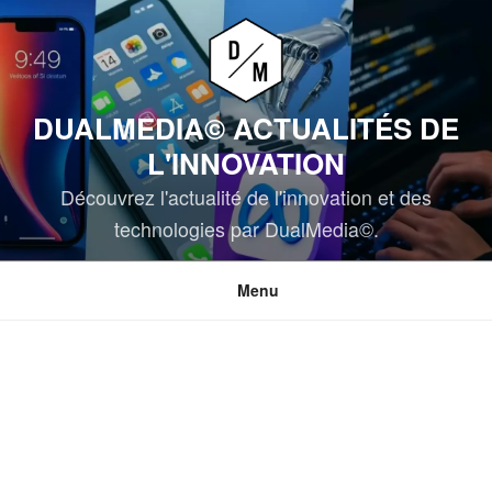
Aller
au
contenu
principal
DUALMEDIA© ACTUALITÉS DE
L'INNOVATION
Découvrez l'actualité de l'innovation et des
technologies par DualMedia©.
Menu