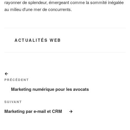
rayonner de splendeur, émergeant comme la sommité inégalée
au milieu d'une mer de concurrents.
CATÉGORIES
ACTUALITÉS WEB
Navigation
Article
de
précédent
PRÉCÉDENT
l’article
Marketing numérique pour les avocats
Article
SUIVANT
suivant
Marketing par e-mail et CRM