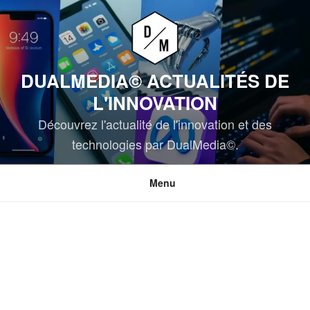
Aller
au
contenu
principal
DUALMEDIA© ACTUALITÉS DE
L'INNOVATION
Découvrez l'actualité de l'innovation et des
technologies par DualMedia©.
Menu