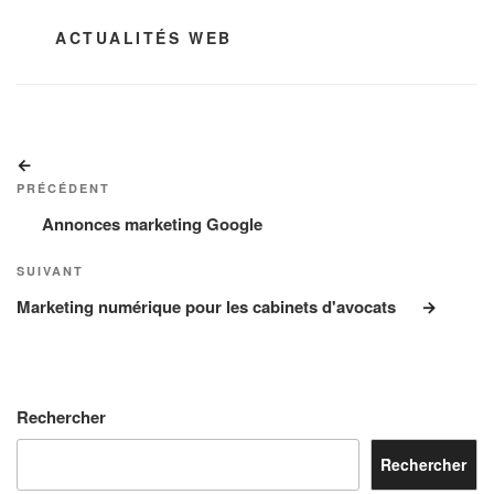
CATÉGORIES
ACTUALITÉS WEB
Navigation
Article
de
précédent
PRÉCÉDENT
l’article
Annonces marketing Google
Article
SUIVANT
suivant
Marketing numérique pour les cabinets d'avocats
Rechercher
Rechercher