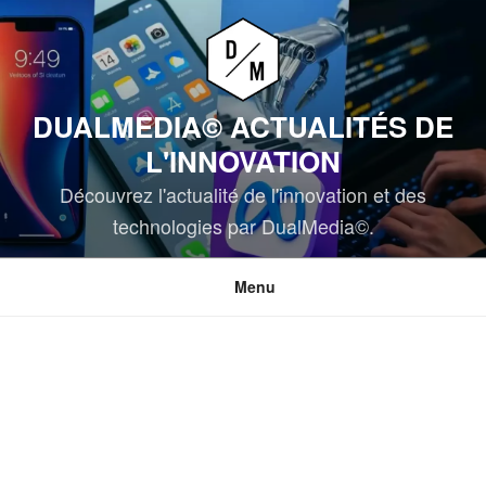
Aller
au
contenu
principal
DUALMEDIA© ACTUALITÉS DE
L'INNOVATION
Découvrez l'actualité de l'innovation et des
technologies par DualMedia©.
Menu