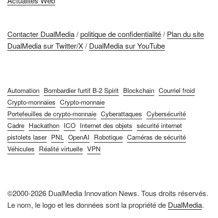
Actualités Web
Contacter DualMedia
/
politique de confidentialité
/
Plan du site
DualMedia sur Twitter/X
/
DualMedia sur YouTube
Automation
Bombardier furtif B-2 Spirit
Blockchain
Courriel froid
Crypto-monnaies
Crypto-monnaie
Portefeuilles de crypto-monnaie
Cyberattaques
Cybersécurité
Cadre
Hackathon
ICO
Internet des objets
sécurité internet
pistolets laser
PNL
OpenAI
Robotique
Caméras de sécurité
Véhicules
Réalité virtuelle
VPN
©2000-2026 DualMedia Innovation News. Tous droits réservés.
Le nom, le logo et les données sont la propriété de
DualMedia
.