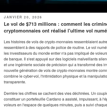
PUBLIÉ
JANVIER 20, 2026
LE
Le vol de $713 millions : comment les crimin
cryptomonnaies ont réalisé l'ultime vol numé
Les histoires de vols de crypto-monnaies ressemblaient autrefo
ressemblent à des rapports de police de routine. Le vol numé
les investisseurs du monde entier n'a pas impliqué de voleurs
de banque. Il s'est appuyé sur des logiciels malveillants silen
et une ingénierie sociale de précision qui a transformé des in
nouvelle génération de vols de crypto-monnaies montre commen
combine le cyber-vol, l'intimidation physique et la manipulat
transparente.
Derrière les chiffres se cachent des vies déchirées. Un coup
constituer un portefeuille Cardano a assisté, impuissant, à l
voleurs en l'espace de quelques minutes, puis a suivi chaq