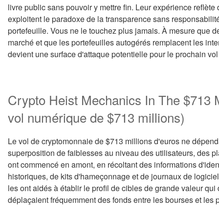
livre public sans pouvoir y mettre fin. Leur expérience reflète
exploitent le paradoxe de la transparence sans responsabilit
portefeuille. Vous ne le touchez plus jamais. À mesure que d
marché et que les portefeuilles autogérés remplacent les inte
devient une surface d'attaque potentielle pour le prochain vo
Crypto Heist Mechanics In The $713 M
vol numérique de $713 millions)
Le vol de cryptomonnaie de $713 millions d'euros ne dépendait
superposition de faiblesses au niveau des utilisateurs, des pla
ont commencé en amont, en récoltant des informations d'identi
historiques, de kits d'hameçonnage et de journaux de logici
les ont aidés à établir le profil de cibles de grande valeur qu
déplaçaient fréquemment des fonds entre les bourses et les p