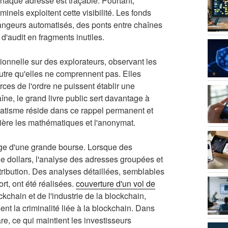
haque adresse est traçable. Pourtant,
minels exploitent cette visibilité. Les fonds
langeurs automatisés, des ponts entre chaînes
 d'audit en fragments inutiles.
onnelle sur des explorateurs, observant les
'autre qu'elles ne comprennent pas. Elles
es de l'ordre ne puissent établir une
haîne, le grand livre public sert davantage à
aumatisme réside dans ce rappel permanent et
rrière les mathématiques et l'anonymat.
tage d'une grande bourse. Lorsque des
de dollars, l'analyse des adresses groupées et
tribution. Des analyses détaillées, semblables
rt, ont été réalisées.
couverture d'un vol de
kchain et de l'industrie de la blockchain,
nt la criminalité liée à la blockchain. Dans
e, ce qui maintient les investisseurs