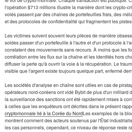
le vol de crypto-monnaie. Chaque transaction est publique. C
l'opération $713 millions illustre la manière dont les crypto-cri
volés passent par des chaînes de portefeuilles frais, des mé
et des protocoles de confidentialité qui fragmentent les pistes
Les victimes suivent souvent leurs pièces de manière obsessi
soldes passer d'un portefeuille à l'autre et d'un protocole à l
constatent des mouvements sans recours. À moins que les forc
corrélation entre les flux sur la chaîne et les identités hors c
diffuser la perte qu'à ouvrir la voie à la récupération. Le tr
visible que l'argent existe toujours quelque part, enfermé de
Les sociétés d'analyse en chaîne sont utiles en cas de pira
opérateurs nord-coréens ont vidé Bybit de plus d'un milliard 
la surveillance des sanctions ont été rapidement mises à con
à celles que les enquêteurs ont décrites dans le présent rappo
cryptomonnaie lié à la Corée du Nord
Les exemples de la bloc
montrent comment des acteurs soutenus par l'État industrialise
les cas personnels, cependant, ce niveau de réponse reste rar