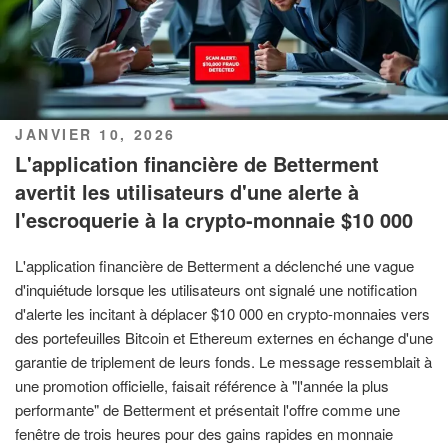
PUBLIÉ
JANVIER 10, 2026
LE
L'application financière de Betterment
avertit les utilisateurs d'une alerte à
l'escroquerie à la crypto-monnaie $10 000
L'application financière de Betterment a déclenché une vague
d'inquiétude lorsque les utilisateurs ont signalé une notification
d'alerte les incitant à déplacer $10 000 en crypto-monnaies vers
des portefeuilles Bitcoin et Ethereum externes en échange d'une
garantie de triplement de leurs fonds. Le message ressemblait à
une promotion officielle, faisait référence à "l'année la plus
performante" de Betterment et présentait l'offre comme une
fenêtre de trois heures pour des gains rapides en monnaie