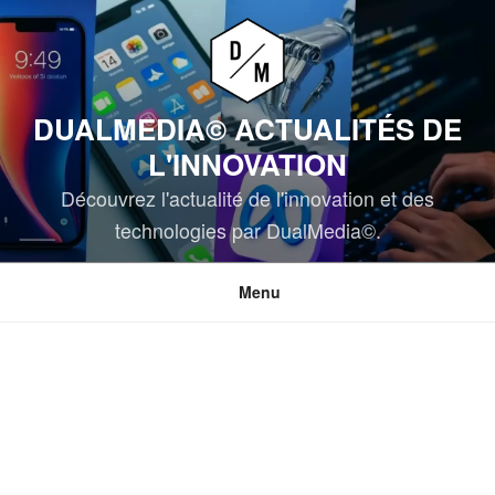
Aller
au
contenu
principal
DUALMEDIA© ACTUALITÉS DE
L'INNOVATION
Découvrez l'actualité de l'innovation et des
technologies par DualMedia©.
Menu