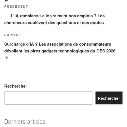
Article
de
précédent
PRÉCÉDENT
l’article
L'IA remplace-t-elle vraiment nos emplois ? Les
chercheurs soulèvent des questions et des doutes
Article
SUIVANT
suivant
Surcharge d'IA ? Les associations de consommateurs
dévoilent les pires gadgets technologiques du CES 2026
Rechercher
Rechercher
Derniers articles