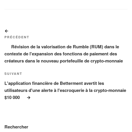
Navigation
Article
de
précédent
PRÉCÉDENT
l’article
Révision de la valorisation de Rumble (RUM) dans le
contexte de l'expansion des fonctions de paiement des
créateurs dans le nouveau portefeuille de crypto-monnaie
Article
SUIVANT
suivant
L'application financière de Betterment avertit les
utilisateurs d'une alerte à l'escroquerie à la crypto-monnaie
$10 000
Rechercher