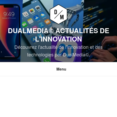
Aller
au
contenu
principal
DUALMEDIA© ACTUALITÉS DE
L'INNOVATION
Découvrez l'actualité de l'innovation et des
technologies par DualMedia©.
Menu