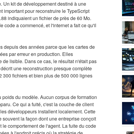
le. Un kit de développement destiné à une
nt important pour reconstruire le TypeScript
.88 indiquaient un fichier de près de 60 Mo.
 code a commencé, et l'internet a fait ce qu'il
és depuis des années parce que les cartes de
rées par erreur en production. Elles
 lisible. Dans ce cas, le résultat n'était pas
t décrit une reconstruction presque complète
2 300 fichiers et bien plus de 500 000 lignes
n au poids du modèle. Aucun corpus de formation
ru. Ce qui a fuité, c'est la couche de client
 les développeurs installent localement. Cette
le souvent la façon dont une entreprise conçoit
et le comportement de l'agent. La fuite du code
es à l'endroit précis où la stratégie de