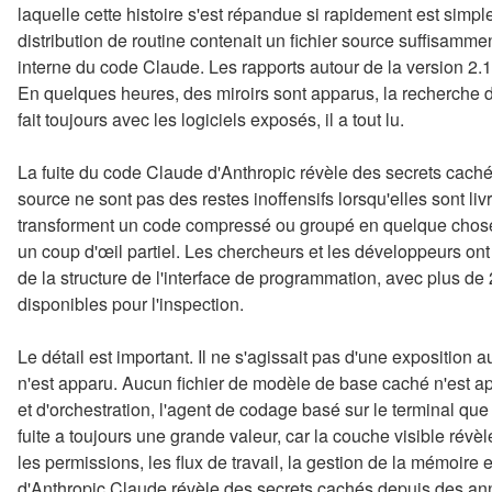
laquelle cette histoire s'est répandue si rapidement est simp
distribution de routine contenait un fichier source suffisamme
interne du code Claude. Les rapports autour de la version 2.1
En quelques heures, des miroirs sont apparus, la recherche de
fait toujours avec les logiciels exposés, il a tout lu.
La fuite du code Claude d'Anthropic révèle des secrets cach
source ne sont pas des restes inoffensifs lorsqu'elles sont liv
transforment un code compressé ou groupé en quelque chose de
un coup d'œil partiel. Les chercheurs et les développeurs on
de la structure de l'interface de programmation, avec plus de 
disponibles pour l'inspection.
Le détail est important. Il ne s'agissait pas d'une expositio
n'est apparu. Aucun fichier de modèle de base caché n'est appa
et d'orchestration, l'agent de codage basé sur le terminal que
fuite a toujours une grande valeur, car la couche visible révè
les permissions, les flux de travail, la gestion de la mémoire 
d'Anthropic Claude révèle des secrets cachés depuis des anné