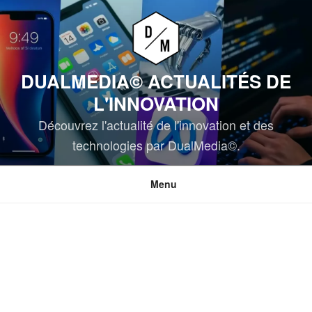
Aller
au
contenu
principal
DUALMEDIA© ACTUALITÉS DE
L'INNOVATION
Découvrez l'actualité de l'innovation et des
technologies par DualMedia©.
Menu