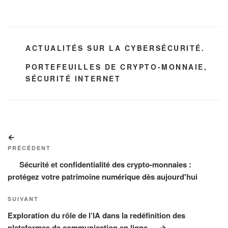
CATÉGORIES
ACTUALITÉS SUR LA CYBERSÉCURITÉ.
ÉTIQUETTES
PORTEFEUILLES DE CRYPTO-MONNAIE
,
SÉCURITÉ INTERNET
Navigation
Article
de
précédent
PRÉCÉDENT
l’article
Sécurité et confidentialité des crypto-monnaies :
protégez votre patrimoine numérique dès aujourd'hui
Article
SUIVANT
suivant
Exploration du rôle de l’IA dans la redéfinition des
plateformes de communication en ligne