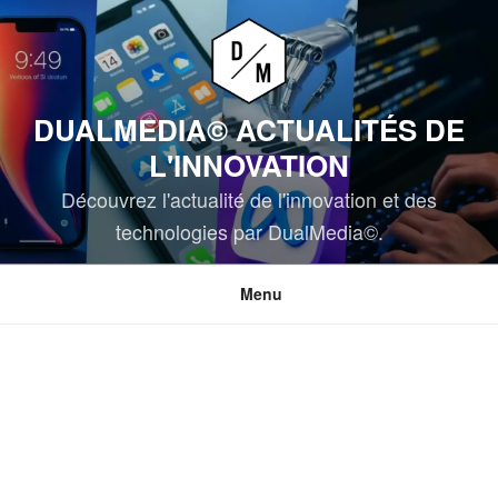
Aller
au
contenu
principal
DUALMEDIA© ACTUALITÉS DE
L'INNOVATION
Découvrez l'actualité de l'innovation et des
technologies par DualMedia©.
Menu