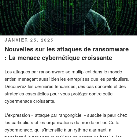
PUBLIÉ
JANVIER 25, 2025
LE
Nouvelles sur les attaques de ransomware
: La menace cybernétique croissante
Les attaques par ransomware se multiplient dans le monde
entier, menaçant aussi bien les entreprises que les particuliers.
Découvrez les dernières tendances, des cas concrets et des
stratégies essentielles pour vous protéger contre cette
cybermenace croissante.
L'expression « attaque par rançongiciel » suscite la peur chez
les particuliers et les organisations du monde entier. Cette
cybermenace, qui s'intensifie à un rythme alarmant, a
transformé le paysage numérique en champ de bataille, les