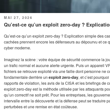
PUBLIÉ
MAI 27, 2026
LE
Qu’est-ce qu’un exploit zero-day ? Explicati
Qu’est-ce qu’un exploit zero-day ? Explication simple des cas
cachées prennent encore les défenseurs au dépourvu et ce que
cyber moderne.
Imaginez la scène : votre équipe de sécurité commence la j
un trafic normal et aucune alerte urgente. Puis un appareil VP
fichiers se retrouve exploité via une faille dont personne ne c
fondamentale derrière un
exploit zero-day
, et c’est pourquo
rapports de violation, les avis de la CISA et les briefings de 
exploit zero-day est la méthode utilisée par les attaquants p
qu’un correctif ne soit prêt. Pour les entreprises, les gouvern
intervalle entre la découverte et la défense peut se traduire
perturbées et une remise en état coûteuse.