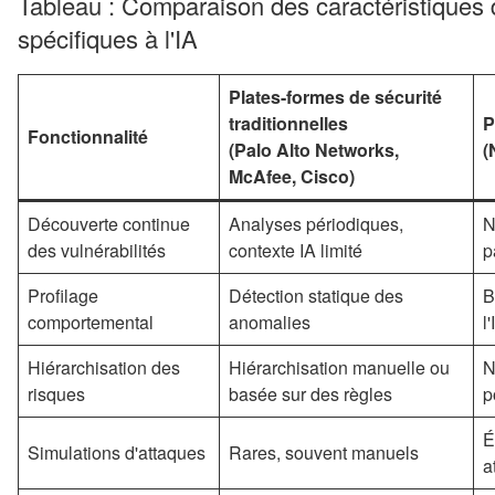
Tableau : Comparaison des caractéristiques d
spécifiques à l'IA
Plates-formes de sécurité
traditionnelles
P
Fonctionnalité
(Palo Alto Networks,
(
McAfee, Cisco)
Découverte continue
Analyses périodiques,
N
des vulnérabilités
contexte IA limité
p
Profilage
Détection statique des
B
comportemental
anomalies
l'
Hiérarchisation des
Hiérarchisation manuelle ou
N
risques
basée sur des règles
p
É
Simulations d'attaques
Rares, souvent manuels
a