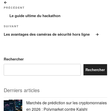
Article
de
précédent
PRÉCÉDENT
l’article
Le guide ultime du hackathon
Article
SUIVANT
suivant
Les avantages des caméras de sécurité hors ligne
Rechercher
Rechercher
Derniers articles
Marchés de prédiction sur les cryptomonnaies
en 2026 : Polymarket contre Kalshi