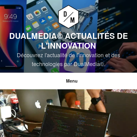
Aller
au
contenu
principal
DUALMEDIA© ACTUALITÉS DE
L'INNOVATION
Découvrez l'actualité de l'innovation et des
technologies par DualMedia©.
Menu