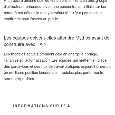
Anthropic a déclaré que les tests sont limités à un petit groupe
d'utilisateurs précoces, avec une concentration initiale sur les
paramètres défensifs de cybersécurité. Il n'y a pas de date
confirmée pour l'accès au public.
Les équipes doivent-elles attendre Mythos avant de
construire avec l'IA ?
Les modèles actuels prennent déjà en charge le codage,
l'analyse et l'automatisation. Les équipes qui mettent en place
des garde-fous et des flux de travail pratiques aujourd'hui seront
en meilleure position lorsque des modèles plus performants
seront disponibles.
CATÉGORIES
INFORMATIONS SUR L'IA.