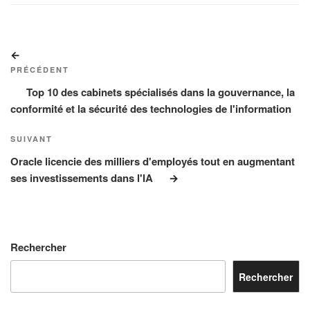
Navigation
Article
de
précédent
PRÉCÉDENT
l’article
Top 10 des cabinets spécialisés dans la gouvernance, la
conformité et la sécurité des technologies de l'information
Article
SUIVANT
suivant
Oracle licencie des milliers d'employés tout en augmentant
ses investissements dans l'IA
Rechercher
Rechercher