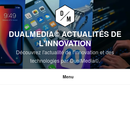
Aller
au
contenu
principal
DUALMEDIA© ACTUALITÉS DE
L'INNOVATION
Découvrez l'actualité de l'innovation et des
technologies par DualMedia©.
Menu