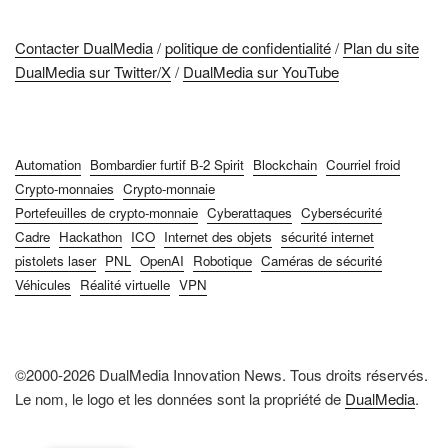
Contacter DualMedia
/
politique de confidentialité
/
Plan du site
DualMedia sur Twitter/X
/
DualMedia sur YouTube
Automation
Bombardier furtif B-2 Spirit
Blockchain
Courriel froid
Crypto-monnaies
Crypto-monnaie
Portefeuilles de crypto-monnaie
Cyberattaques
Cybersécurité
Cadre
Hackathon
ICO
Internet des objets
sécurité internet
pistolets laser
PNL
OpenAI
Robotique
Caméras de sécurité
Véhicules
Réalité virtuelle
VPN
©2000-2026 DualMedia Innovation News. Tous droits réservés.
Le nom, le logo et les données sont la propriété de
DualMedia
.