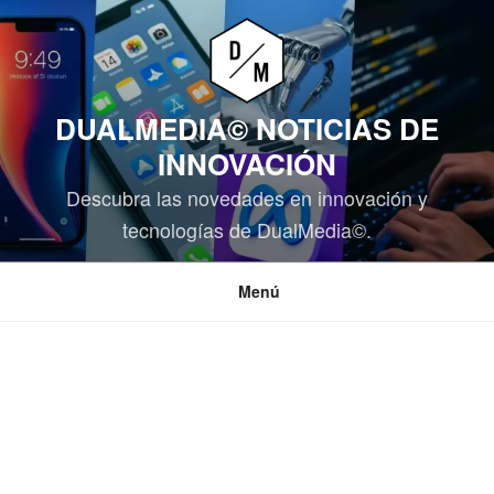
Saltar
al
contenido
DUALMEDIA© NOTICIAS DE
INNOVACIÓN
Descubra las novedades en innovación y
tecnologías de DualMedia©.
Menú