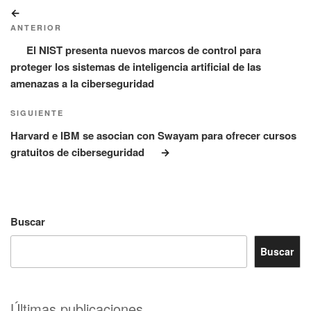
Navegación
Entrada
de
anterior:
ANTERIOR
entradas
El NIST presenta nuevos marcos de control para
proteger los sistemas de inteligencia artificial de las
amenazas a la ciberseguridad
Siguiente
SIGUIENTE
entrada
Harvard e IBM se asocian con Swayam para ofrecer cursos
gratuitos de ciberseguridad
Buscar
Buscar
Últimas publicaciones