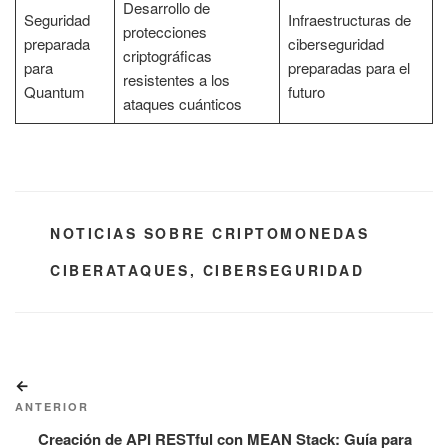
Desarrollo de
Seguridad
Infraestructuras de
protecciones
preparada
ciberseguridad
criptográficas
para
preparadas para el
resistentes a los
Quantum
futuro
ataques cuánticos
CATEGORÍAS
NOTICIAS SOBRE CRIPTOMONEDAS
ETIQUETAS
CIBERATAQUES
,
CIBERSEGURIDAD
Navegación
Entrada
de
anterior:
ANTERIOR
entradas
Creación de API RESTful con MEAN Stack: Guía para