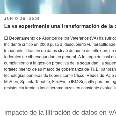
PUBLICADO
JUNIO 29, 2025
EL
La va experimenta una transformación de la 
El Departamento de Asuntos de los Veteranos (VA) ha sufri
incidente crítico en 2006 puso al descubierto vulnerabilidad
importante filtración de datos sirvió de punto de inflexión, no 
federales de ciberseguridad en general. A lo largo de casi d
cumplimiento a la gestión proactiva de la seguridad, la super
fortalecimiento de su marco de gobernanza de TI. El panoram
tecnologías punteras de líderes como Cisco,
Redes de Palo 
McAfee, Splunk, Tenable, FireEye e IBM Security para protege
resistencia frente a las ciberamenazas en constante evolució
Impacto de la filtración de datos en 