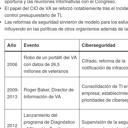
oportuna y las reuniones informativas con el Congreso.
El papel del CIO de VA se reforzó notablemente tras el inci
control presupuestario de TI.
Las reformas de seguridad sirvieron de modelo para los esfu
influyendo en las políticas de otros organismos además de l
Año
Evento
Ciberseguridad
Robo de un portátil del VA
Cifrado, reforma de la
2006
con datos de 26,5
notificación de infracc
millones de veteranos
Consolidación de TI en
2009-
Roger Baker, Director de
empresa; establecimie
2013
Información de VA
prioridades de ciberse
Lanzamiento del
programa de Diagnóstico
Supervisión de la seg
2012