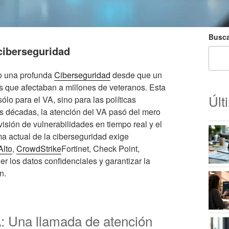
Busca
ciberseguridad
do una profunda
Ciberseguridad
desde que un
es que afectaban a millones de veteranos. Esta
Últ
sólo para el VA, sino para las políticas
os décadas, la atención del VA pasó del mero
visión de vulnerabilidades en tiempo real y el
a actual de la ciberseguridad exige
Alto
,
CrowdStrike
Fortinet, Check Point,
r los datos confidenciales y garantizar la
n.
VA: Una llamada de atención