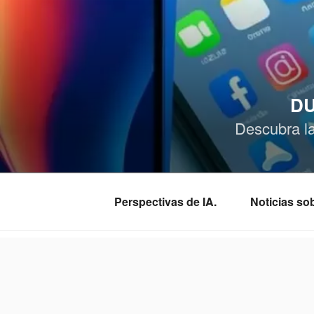
Saltar
al
contenido
DU
Descubra l
Perspectivas de IA.
Noticias s