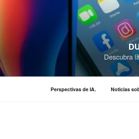
Saltar
al
contenido
DU
Descubra l
Perspectivas de IA.
Noticias s