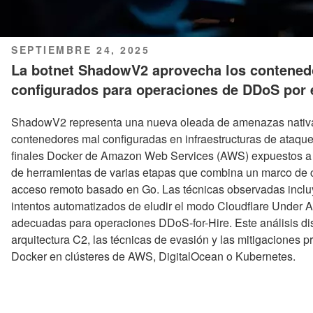
PUBLICADO
SEPTIEMBRE 24, 2025
EL
La botnet ShadowV2 aprovecha los contene
configurados para operaciones de DDoS por
ShadowV2 representa una nueva oleada de amenazas nativas
contenedores mal configuradas en infraestructuras de ataque
finales Docker de Amazon Web Services (AWS) expuestos a l
de herramientas de varias etapas que combina un marco de
acceso remoto basado en Go. Las técnicas observadas incluy
intentos automatizados de eludir el modo Cloudflare Under 
adecuadas para operaciones DDoS-for-Hire. Este análisis dis
arquitectura C2, las técnicas de evasión y las mitigaciones 
Docker en clústeres de AWS, DigitalOcean o Kubernetes.