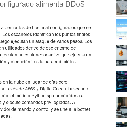
onfigurado alimenta DDoS
y a demonios de host mal configurados que se
os escáneres identifican los puntos finales
luego ejecutan un ataque de varios pasos. Los
n utilidades dentro de ese entorno de
 ejecutan un contenedor activo que ejecuta un
n y ejecución in situ para reducir los
s en la nube en lugar de días cero
P a través de AWS y DigitalOcean, buscando
erto, el módulo Python spreader ordena al
 y ejecute comandos privilegiados. A
rvidor de mando y control y se une a la botnet
nadas.