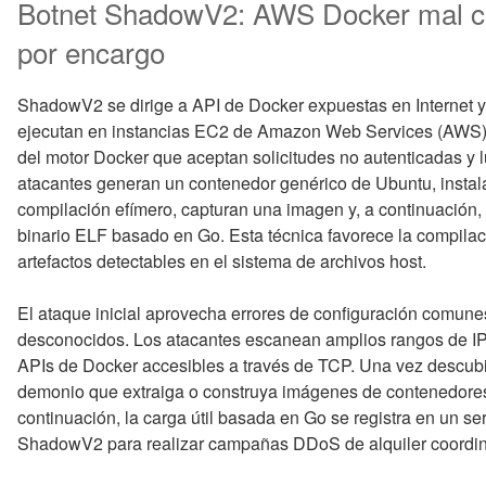
Botnet ShadowV2: AWS Docker mal c
por encargo
ShadowV2 se dirige a API de Docker expuestas en Internet 
ejecutan en instancias EC2 de Amazon Web Services (AWS). L
del motor Docker que aceptan solicitudes no autenticadas y 
atacantes generan un contenedor genérico de Ubuntu, instala
compilación efímero, capturan una imagen y, a continuación,
binario ELF basado en Go. Esta técnica favorece la compilació
artefactos detectables en el sistema de archivos host.
El ataque inicial aprovecha errores de configuración comune
desconocidos. Los atacantes escanean amplios rangos de I
APIs de Docker accesibles a través de TCP. Una vez descubi
demonio que extraiga o construya imágenes de contenedores
continuación, la carga útil basada en Go se registra en un se
ShadowV2 para realizar campañas DDoS de alquiler coordi