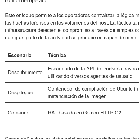
control del operador.
Este enfoque permite a los operadores centralizar la lógica 
las huellas forenses en los volúmenes del host. La táctica tam
infraestructura detecten el compromiso a través de simples 
que gran parte de la actividad se produce en capas de conte
Escenario
Técnica
Escaneado de la API de Docker a través d
Descubrimiento
utilizando diversos agentes de usuario
Contenedor de compilación de Ubuntu in 
Despliegue
instanciación de la imagen
Comando
RAT basado en Go con HTTP C2
ShadowV2 cubre un nicho práctico para los delincuentes: la 