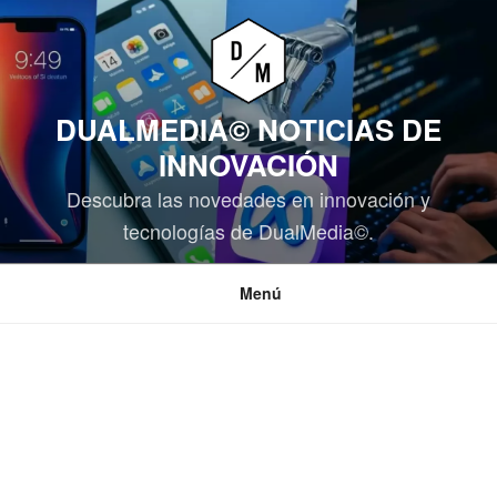
Saltar
al
contenido
DUALMEDIA© NOTICIAS DE
INNOVACIÓN
Descubra las novedades en innovación y
tecnologías de DualMedia©.
Menú