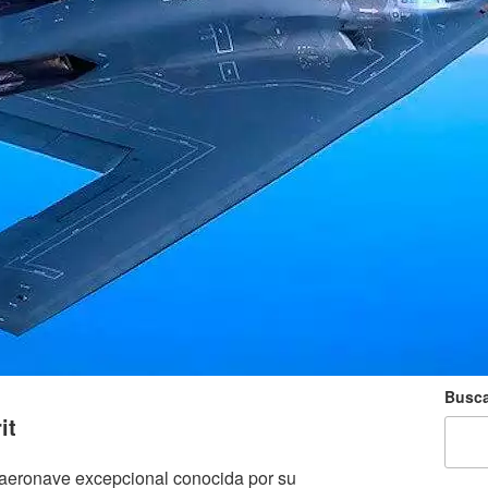
Busca
it
a aeronave excepcional conocida por su