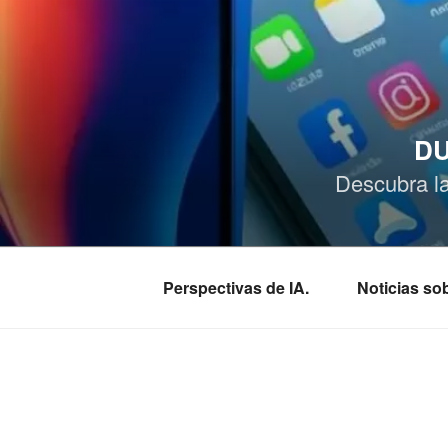
Saltar
al
contenido
DU
Descubra l
Perspectivas de IA.
Noticias s