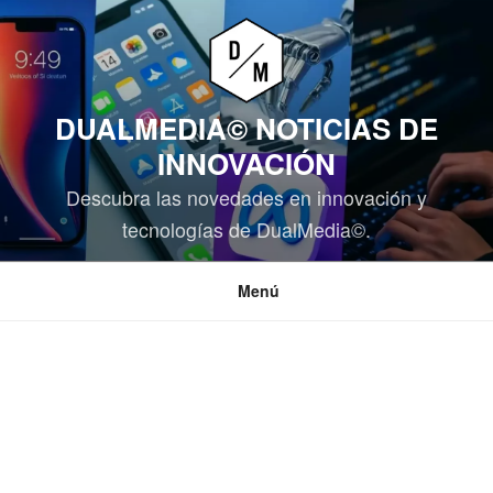
Saltar
al
contenido
DUALMEDIA© NOTICIAS DE
INNOVACIÓN
Descubra las novedades en innovación y
tecnologías de DualMedia©.
Menú