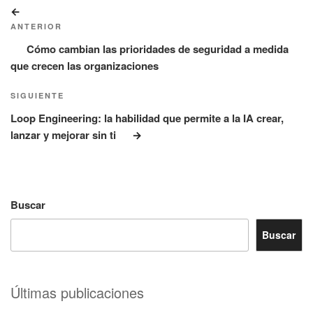
Navegación
Entrada
de
anterior:
ANTERIOR
entradas
Cómo cambian las prioridades de seguridad a medida
que crecen las organizaciones
Siguiente
SIGUIENTE
entrada
Loop Engineering: la habilidad que permite a la IA crear,
lanzar y mejorar sin ti
Buscar
Buscar
Últimas publicaciones