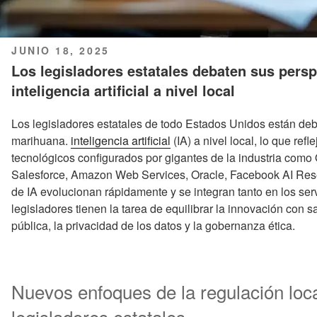
PUBLICADO
JUNIO 18, 2025
EL
Los legisladores estatales debaten sus persp
inteligencia artificial a nivel local
Los legisladores estatales de todo Estados Unidos están deb
marihuana.
inteligencia artificial
(IA) a nivel local, lo que ref
tecnológicos configurados por gigantes de la industria como
Salesforce, Amazon Web Services, Oracle, Facebook AI Rese
de IA evolucionan rápidamente y se integran tanto en los serv
legisladores tienen la tarea de equilibrar la innovación con 
pública, la privacidad de los datos y la gobernanza ética.
Nuevos enfoques de la regulación local
legisladores estatales