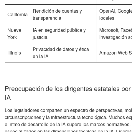
Rendición de cuentas y
OpenAI, Google
California
transparencia
locales
Nueva
IA en seguridad pública y
Microsoft, Fac
York
justicia
Investigación s
Privacidad de datos y ética
Illinois
Amazon Web Se
en la IA
Preocupación de los dirigentes estatales por
IA
Los legisladores comparten un espectro de perspectivas, mo
circunscripciones y la infraestructura tecnológica. Muchos 
el ritmo de desarrollo de la IA supere los marcos normativos
especializados en las dimensiones técnicas de la IA. Lídere