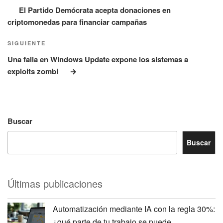
entradas
El Partido Demócrata acepta donaciones en
criptomonedas para financiar campañas
Siguiente
SIGUIENTE
entrada
Una falla en Windows Update expone los sistemas a
exploits zombi
Buscar
Buscar
Últimas publicaciones
Automatización mediante IA con la regla 30%:
¿qué parte de tu trabajo se puede