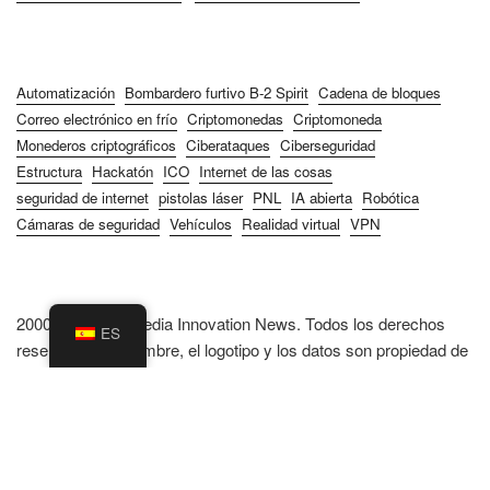
Automatización
Bombardero furtivo B-2 Spirit
Cadena de bloques
Correo electrónico en frío
Criptomonedas
Criptomoneda
Monederos criptográficos
Ciberataques
Ciberseguridad
Estructura
Hackatón
ICO
Internet de las cosas
seguridad de internet
pistolas láser
PNL
IA abierta
Robótica
Cámaras de seguridad
Vehículos
Realidad virtual
VPN
2000-2026 DualMedia Innovation News. Todos los derechos
ES
reservados. El nombre, el logotipo y los datos son propiedad de
DualMedia
.