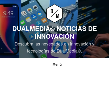
Saltar
al
contenido
DUALMEDIA© NOTICIAS DE
INNOVACIÓN
Descubra las novedades en innovación y
tecnologías de DualMedia©.
Menú