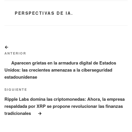
CATEGORÍAS
PERSPECTIVAS DE IA.
Navegación
Entrada
de
anterior:
ANTERIOR
entradas
Aparecen grietas en la armadura digital de Estados
Unidos: las crecientes amenazas a la ciberseguridad
estadounidense
Siguiente
SIGUIENTE
entrada
Ripple Labs domina las criptomonedas: Ahora, la empresa
respaldada por XRP se propone revolucionar las finanzas
tradicionales