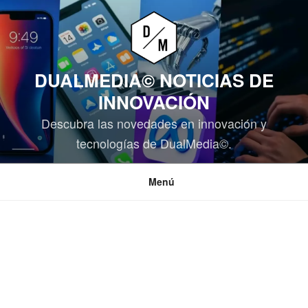
Saltar
al
contenido
DUALMEDIA© NOTICIAS DE
INNOVACIÓN
Descubra las novedades en innovación y
tecnologías de DualMedia©.
Menú