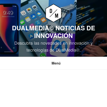
Saltar
al
contenido
DUALMEDIA© NOTICIAS DE
INNOVACIÓN
Descubra las novedades en innovación y
tecnologías de DualMedia©.
Menú