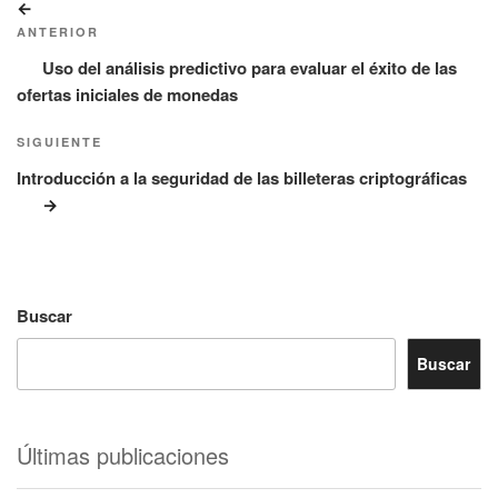
Entrada
de
anterior:
ANTERIOR
entradas
Uso del análisis predictivo para evaluar el éxito de las
ofertas iniciales de monedas
Siguiente
SIGUIENTE
entrada
Introducción a la seguridad de las billeteras criptográficas
Buscar
Buscar
Últimas publicaciones