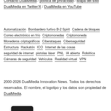
Contacto DualMedia
/
política de privacidad
/
Mapa del sitio
DualMedia en Twitter/X
/
DualMedia en YouTube
Automatización
Bombardero furtivo B-2 Spirit
Cadena de bloques
Correo electrónico en frío
Criptomonedas
Criptomoneda
Monederos criptográficos
Ciberataques
Ciberseguridad
Estructura
Hackatón
ICO
Internet de las cosas
seguridad de internet
pistolas láser
PNL
IA abierta
Robótica
Cámaras de seguridad
Vehículos
Realidad virtual
VPN
2000-2026 DualMedia Innovation News. Todos los derechos
reservados. El nombre, el logotipo y los datos son propiedad de
DualMedia
.