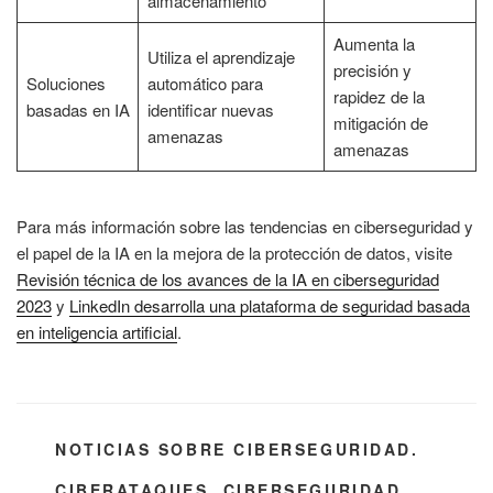
almacenamiento
Aumenta la
Utiliza el aprendizaje
precisión y
Soluciones
automático para
rapidez de la
basadas en IA
identificar nuevas
mitigación de
amenazas
amenazas
Para más información sobre las tendencias en ciberseguridad y
el papel de la IA en la mejora de la protección de datos, visite
Revisión técnica de los avances de la IA en ciberseguridad
2023
y
LinkedIn desarrolla una plataforma de seguridad basada
en inteligencia artificial
.
CATEGORÍAS
NOTICIAS SOBRE CIBERSEGURIDAD.
ETIQUETAS
CIBERATAQUES
,
CIBERSEGURIDAD