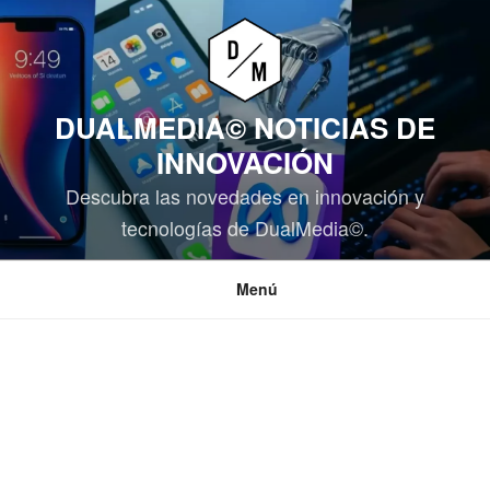
Saltar
al
contenido
DUALMEDIA© NOTICIAS DE
INNOVACIÓN
Descubra las novedades en innovación y
tecnologías de DualMedia©.
Menú