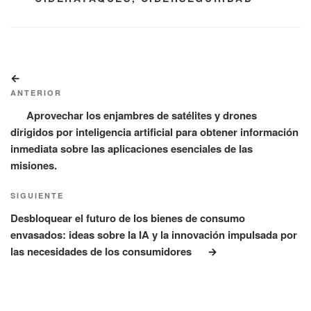
Navegación
Entrada
de
anterior:
ANTERIOR
entradas
Aprovechar los enjambres de satélites y drones
dirigidos por inteligencia artificial para obtener información
inmediata sobre las aplicaciones esenciales de las
misiones.
Siguiente
SIGUIENTE
entrada
Desbloquear el futuro de los bienes de consumo
envasados: ideas sobre la IA y la innovación impulsada por
las necesidades de los consumidores