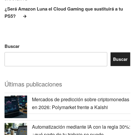
Siguiente
entrada
¿Será Amazon Luna el Cloud Gaming que sustituirá a tu
PS5?
Buscar
Buscar
Últimas publicaciones
Mercados de predicción sobre criptomonedas
en 2026: Polymarket frente a Kalshi
Automatización mediante IA con la regla 30%:
¿qué parte de tu trabajo se puede