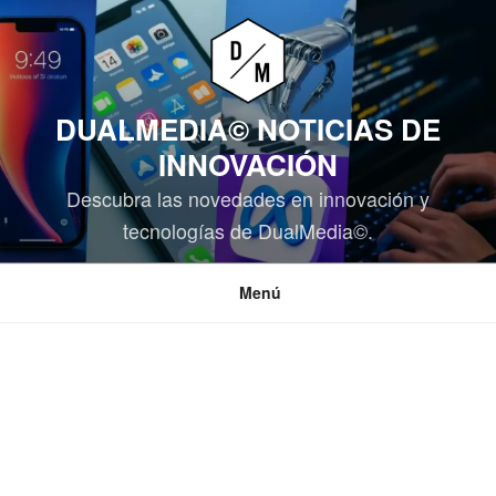
Saltar
al
contenido
DUALMEDIA© NOTICIAS DE
INNOVACIÓN
Descubra las novedades en innovación y
tecnologías de DualMedia©.
Menú