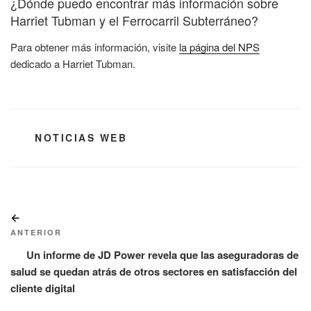
¿Dónde puedo encontrar más información sobre
Harriet Tubman y el Ferrocarril Subterráneo?
Para obtener más información, visite
la página del NPS
dedicado a Harriet Tubman.
CATEGORÍAS
NOTICIAS WEB
Navegación
Entrada
de
anterior:
ANTERIOR
entradas
Un informe de JD Power revela que las aseguradoras de
salud se quedan atrás de otros sectores en satisfacción del
cliente digital