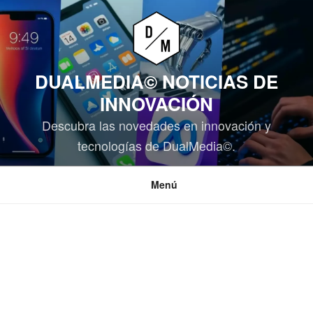
Saltar
al
contenido
DUALMEDIA© NOTICIAS DE
INNOVACIÓN
Descubra las novedades en innovación y
tecnologías de DualMedia©.
Menú