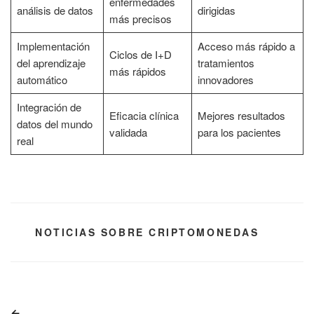
enfermedades
análisis de datos
dirigidas
más precisos
Implementación
Acceso más rápido a
Ciclos de I+D
del aprendizaje
tratamientos
más rápidos
automático
innovadores
Integración de
Eficacia clínica
Mejores resultados
datos del mundo
validada
para los pacientes
real
CATEGORÍAS
NOTICIAS SOBRE CRIPTOMONEDAS
Navegación
Entrada