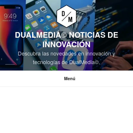
Saltar
al
contenido
DUALMEDIA© NOTICIAS DE
INNOVACIÓN
Descubra las novedades en innovación y
tecnologías de DualMedia©.
Menú