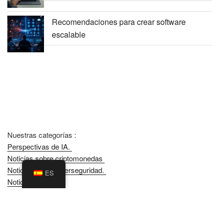
Recomendaciones para crear software
escalable
Nuestras categorías :
Perspectivas de IA.
Noticias sobre criptomonedas
Noticias sobre ciberseguridad.
ES
Noticias móviles
Noticias web