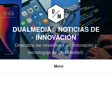
Saltar
al
contenido
DUALMEDIA© NOTICIAS DE
INNOVACIÓN
Descubra las novedades en innovación y
tecnologías de DualMedia©.
Menú