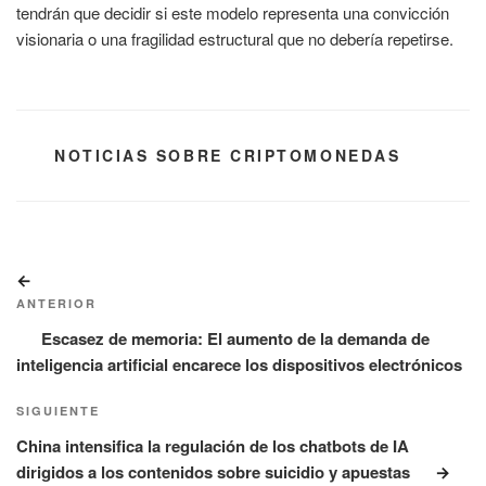
tendrán que decidir si este modelo representa una convicción
visionaria o una fragilidad estructural que no debería repetirse.
CATEGORÍAS
NOTICIAS SOBRE CRIPTOMONEDAS
Navegación
Entrada
de
anterior:
ANTERIOR
entradas
Escasez de memoria: El aumento de la demanda de
inteligencia artificial encarece los dispositivos electrónicos
Siguiente
SIGUIENTE
entrada
China intensifica la regulación de los chatbots de IA
dirigidos a los contenidos sobre suicidio y apuestas