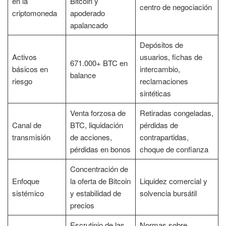
en la
Bitcoin y
centro de negociación
criptomoneda
apoderado
apalancado
Depósitos de
Activos
usuarios, fichas de
671.000+ BTC en
básicos en
intercambio,
balance
riesgo
reclamaciones
sintéticas
Venta forzosa de
Retiradas congeladas,
Canal de
BTC, liquidación
pérdidas de
transmisión
de acciones,
contrapartidas,
pérdidas en bonos
choque de confianza
Concentración de
Enfoque
la oferta de Bitcoin
Liquidez comercial y
sistémico
y estabilidad de
solvencia bursátil
precios
Escrutinio de las
Normas sobre