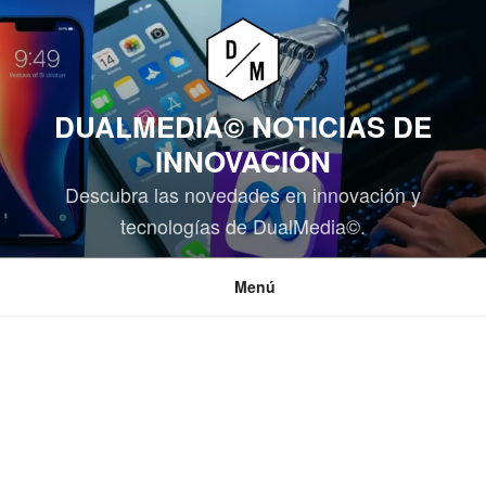
Saltar
al
contenido
DUALMEDIA© NOTICIAS DE
INNOVACIÓN
Descubra las novedades en innovación y
tecnologías de DualMedia©.
Menú