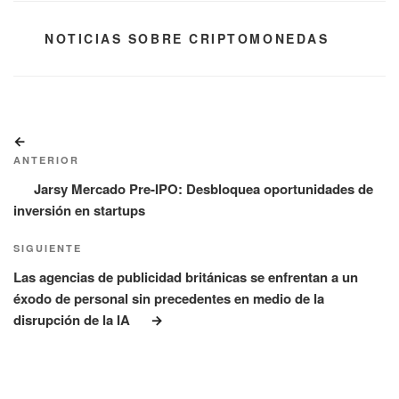
CATEGORÍAS
NOTICIAS SOBRE CRIPTOMONEDAS
Navegación
Entrada
de
anterior:
ANTERIOR
entradas
Jarsy Mercado Pre-IPO: Desbloquea oportunidades de
inversión en startups
Siguiente
SIGUIENTE
entrada
Las agencias de publicidad británicas se enfrentan a un
éxodo de personal sin precedentes en medio de la
disrupción de la IA