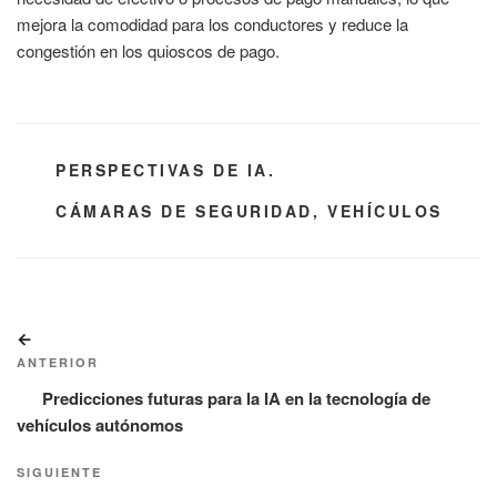
mejora la comodidad para los conductores y reduce la
congestión en los quioscos de pago.
CATEGORÍAS
PERSPECTIVAS DE IA.
ETIQUETAS
CÁMARAS DE SEGURIDAD
,
VEHÍCULOS
Navegación
Entrada
de
anterior:
ANTERIOR
entradas
Predicciones futuras para la IA en la tecnología de
vehículos autónomos
Siguiente
SIGUIENTE