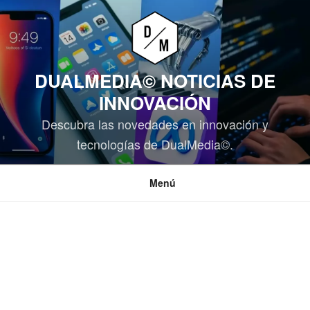
Saltar
al
contenido
DUALMEDIA© NOTICIAS DE
INNOVACIÓN
Descubra las novedades en innovación y
tecnologías de DualMedia©.
Menú