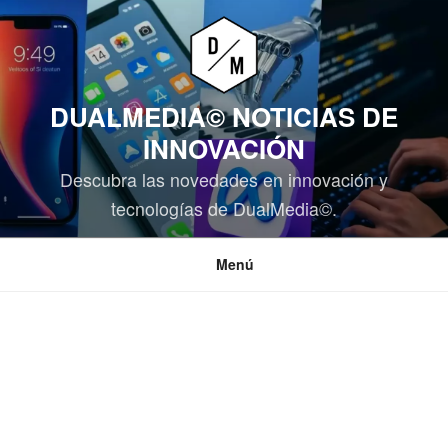
Saltar
al
contenido
DUALMEDIA© NOTICIAS DE
INNOVACIÓN
Descubra las novedades en innovación y
tecnologías de DualMedia©.
Menú