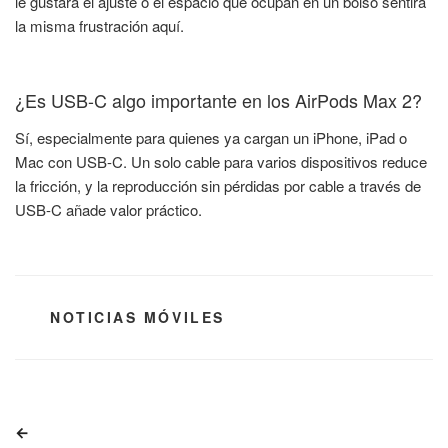
le gustara el ajuste o el espacio que ocupan en un bolso sentirá
la misma frustración aquí.
¿Es USB-C algo importante en los AirPods Max 2?
Sí, especialmente para quienes ya cargan un iPhone, iPad o
Mac con USB-C. Un solo cable para varios dispositivos reduce
la fricción, y la reproducción sin pérdidas por cable a través de
USB-C añade valor práctico.
CATEGORÍAS
NOTICIAS MÓVILES
Navegación
Entrada
de