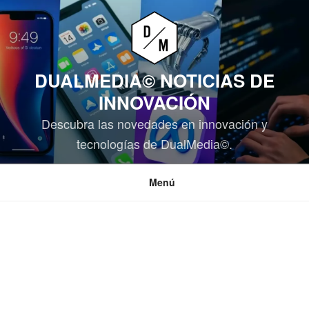
Saltar
al
contenido
DUALMEDIA© NOTICIAS DE
INNOVACIÓN
Descubra las novedades en innovación y
tecnologías de DualMedia©.
Menú