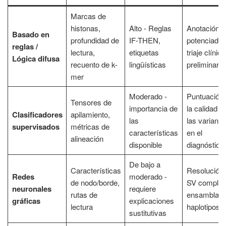
Marcas de
histonas,
Alto - Reglas
Anotación d
Basado en
profundidad de
IF-THEN,
potenciador
reglas /
lectura,
etiquetas
triaje clínico
Lógica difusa
recuento de k-
lingüísticas
preliminar
mer
Moderado -
Puntuación
Tensores de
importancia de
la calidad d
Clasificadores
apilamiento,
las
las variante
supervisados
métricas de
características
en el
alineación
disponible
diagnóstico
De bajo a
Características
Resolución
Redes
moderado -
de nodo/borde,
SV complej
neuronales
requiere
rutas de
ensamblaje
gráficas
explicaciones
lectura
haplotipos
sustitutivas