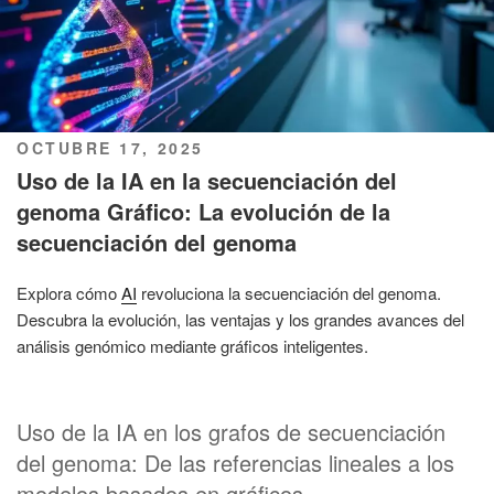
PUBLICADO
OCTUBRE 17, 2025
EL
Uso de la IA en la secuenciación del
genoma Gráfico: La evolución de la
secuenciación del genoma
Explora cómo
AI
revoluciona la secuenciación del genoma.
Descubra la evolución, las ventajas y los grandes avances del
análisis genómico mediante gráficos inteligentes.
Uso de la IA en los grafos de secuenciación
del genoma: De las referencias lineales a los
modelos basados en gráficos