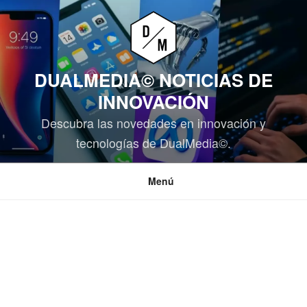
Saltar
al
contenido
DUALMEDIA© NOTICIAS DE
INNOVACIÓN
Descubra las novedades en innovación y
tecnologías de DualMedia©.
Menú