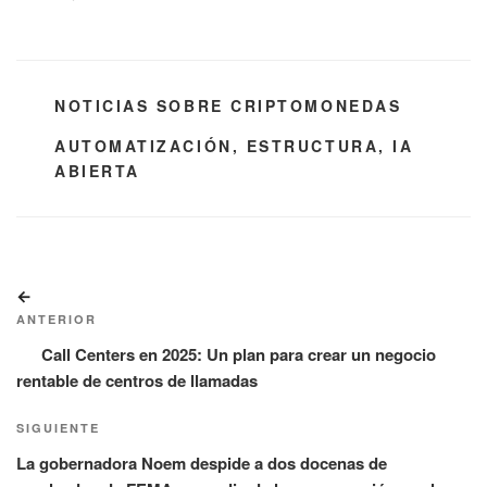
CATEGORÍAS
NOTICIAS SOBRE CRIPTOMONEDAS
ETIQUETAS
AUTOMATIZACIÓN
,
ESTRUCTURA
,
IA
ABIERTA
Navegación
Entrada
de
anterior:
ANTERIOR
entradas
Call Centers en 2025: Un plan para crear un negocio
rentable de centros de llamadas
Siguiente
SIGUIENTE
entrada
La gobernadora Noem despide a dos docenas de