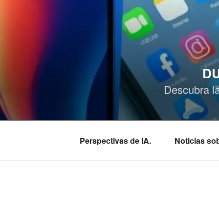
Saltar
al
contenido
DU
Descubra l
Perspectivas de IA.
Noticias s