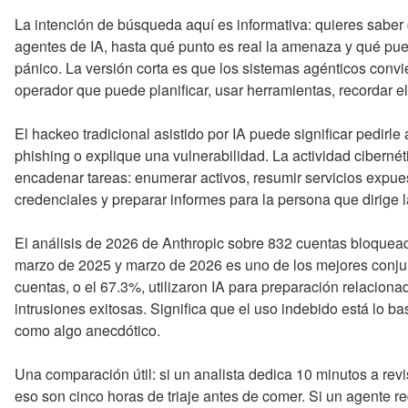
La intención de búsqueda aquí es informativa: quieres saber
agentes de IA, hasta qué punto es real la amenaza y qué pue
pánico. La versión corta es que los sistemas agénticos convi
operador que puede planificar, usar herramientas, recordar el
El hackeo tradicional asistido por IA puede significar pedirl
phishing o explique una vulnerabilidad. La actividad cibernét
encadenar tareas: enumerar activos, resumir servicios expuest
credenciales y preparar informes para la persona que dirige 
El análisis de 2026 de Anthropic sobre 832 cuentas bloquead
marzo de 2025 y marzo de 2026 es uno de los mejores conju
cuentas, o el 67.3%, utilizaron IA para preparación relacion
intrusiones exitosas. Significa que el uso indebido está lo b
como algo anecdótico.
Una comparación útil: si un analista dedica 10 minutos a rev
eso son cinco horas de triaje antes de comer. Si un agente r