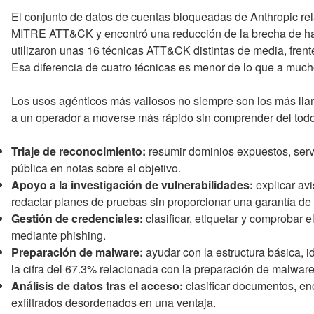
El conjunto de datos de cuentas bloqueadas de Anthropic rela
MITRE ATT&CK y encontró una reducción de la brecha de habi
utilizaron unas 16 técnicas ATT&CK distintas de media, fren
Esa diferencia de cuatro técnicas es menor de lo que a much
Los usos agénticos más valiosos no siempre son los más llam
a un operador a moverse más rápido sin comprender del tod
Triaje de reconocimiento:
resumir dominios expuestos, servi
pública en notas sobre el objetivo.
Apoyo a la investigación de vulnerabilidades:
explicar av
redactar planes de pruebas sin proporcionar una garantía de é
Gestión de credenciales:
clasificar, etiquetar y comprobar e
mediante phishing.
Preparación de malware:
ayudar con la estructura básica, 
la cifra del 67.3% relacionada con la preparación de malware
Análisis de datos tras el acceso:
clasificar documentos, enc
exfiltrados desordenados en una ventaja.