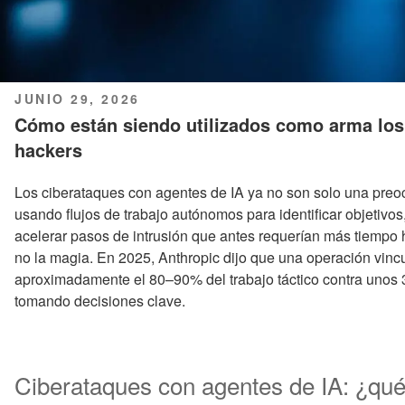
PUBLICADO
JUNIO 29, 2026
EL
Cómo están siendo utilizados como arma los 
hackers
Los ciberataques con agentes de IA ya no son solo una preoc
usando flujos de trabajo autónomos para identificar objetivos,
acelerar pasos de intrusión que antes requerían más tiempo h
no la magia. En 2025, Anthropic dijo que una operación vinc
aproximadamente el 80–90% del trabajo táctico contra unos
tomando decisiones clave.
Ciberataques con agentes de IA: ¿qu