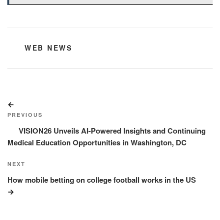
CATEGORIES
WEB NEWS
Post
Previous
navigation
Post
PREVIOUS
VISION26 Unveils AI-Powered Insights and Continuing
Medical Education Opportunities in Washington, DC
Next
NEXT
Post
How mobile betting on college football works in the US