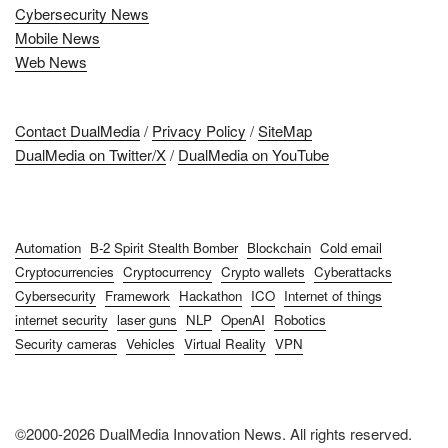
Cybersecurity News
Mobile News
Web News
Contact DualMedia
/
Privacy Policy
/
SiteMap
DualMedia on Twitter/X
/
DualMedia on YouTube
Automation
B-2 Spirit Stealth Bomber
Blockchain
Cold email
Cryptocurrencies
Cryptocurrency
Crypto wallets
Cyberattacks
Cybersecurity
Framework
Hackathon
ICO
Internet of things
internet security
laser guns
NLP
OpenAI
Robotics
Security cameras
Vehicles
Virtual Reality
VPN
©2000-2026 DualMedia Innovation News. All rights reserved.