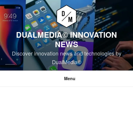
Skip
to
content
DUALMEDIA© INNOVATION
NEWS
Discover innovation news and technologies by
DualMedia©
Menu