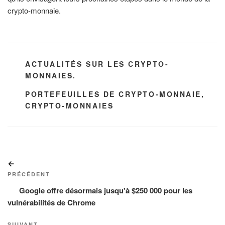
crypto-monnaie.
CATÉGORIES
ACTUALITÉS SUR LES CRYPTO-
MONNAIES.
ÉTIQUETTES
PORTEFEUILLES DE CRYPTO-MONNAIE
,
CRYPTO-MONNAIES
Navigation
Article
de
précédent
PRÉCÉDENT
l’article
Google offre désormais jusqu'à $250 000 pour les
vulnérabilités de Chrome
SUIVANT