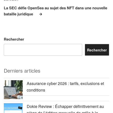
Article
suivant
La SEC défie OpenSea au sujet des NFT dans une nouvelle
bataille juridique
Rechercher
Rechercher
Derniers articles
Assurance cyber 2026 : tarifs, exclusions et
conditions
Dokie Review : Échapper définitivement au
piège de l’édition manuelle de grille à la