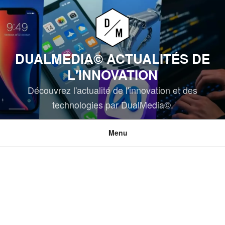
Aller
au
contenu
principal
DUALMEDIA© ACTUALITÉS DE
L'INNOVATION
Découvrez l'actualité de l'innovation et des
technologies par DualMedia©.
Menu