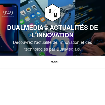
Aller
au
contenu
principal
DUALMEDIA© ACTUALITÉS DE
L'INNOVATION
Découvrez l'actualité de l'innovation et des
technologies par DualMedia©.
Menu