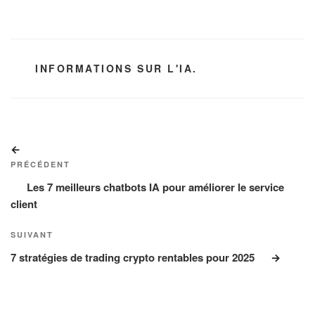
CATÉGORIES
INFORMATIONS SUR L'IA.
Navigation
Article
de
précédent
PRÉCÉDENT
l’article
Les 7 meilleurs chatbots IA pour améliorer le service
client
Article
SUIVANT
suivant
7 stratégies de trading crypto rentables pour 2025