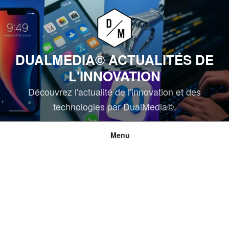
Aller
au
contenu
principal
DUALMEDIA© ACTUALITÉS DE
L'INNOVATION
Découvrez l'actualité de l'innovation et des
technologies par DualMedia©.
Menu