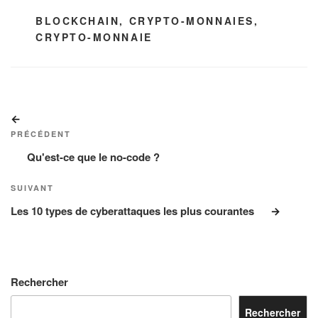
ÉTIQUETTES
BLOCKCHAIN
,
CRYPTO-MONNAIES
,
CRYPTO-MONNAIE
Navigation
Article
de
précédent
PRÉCÉDENT
l’article
Qu'est-ce que le no-code ?
Article
SUIVANT
suivant
Les 10 types de cyberattaques les plus courantes
Rechercher
Rechercher