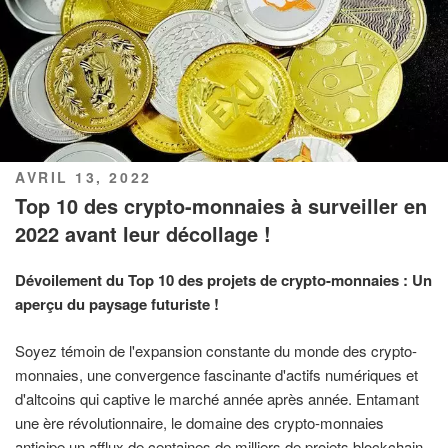
PUBLIÉ
AVRIL 13, 2022
LE
Top 10 des crypto-monnaies à surveiller en
2022 avant leur décollage !
Dévoilement du Top 10 des projets de crypto-monnaies : Un
aperçu du paysage futuriste !
Soyez témoin de l'expansion constante du monde des crypto-
monnaies, une convergence fascinante d'actifs numériques et
d'altcoins qui captive le marché année après année. Entamant
une ère révolutionnaire, le domaine des crypto-monnaies
anticipe un afflux de centaines de milliers de projets blockchain