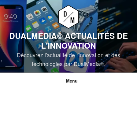
Aller
au
contenu
principal
DUALMEDIA© ACTUALITÉS DE
L'INNOVATION
Découvrez l'actualité de l'innovation et des
technologies par DualMedia©.
Menu