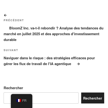
Navigation
Article
de
précédent
PRÉCÉDENT
l’article
BloomZ Inc. va-t-il rebondir ? Analyse des tendances du
marché en juillet 2025 et des approches d'investissement
durable
Article
SUIVANT
suivant
Naviguer dans le risque : des stratégies efficaces pour
gérer les flux de travail de l'IA agentique
Rechercher
Rechercher
FR