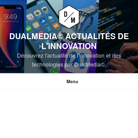
Aller
au
contenu
principal
DUALMEDIA© ACTUALITÉS DE
L'INNOVATION
Découvrez l'actualité de l'innovation et des
technologies par DualMedia©.
Menu