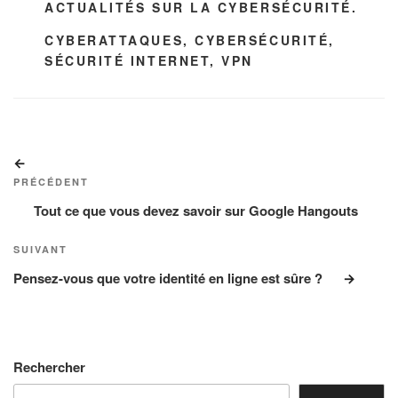
CATÉGORIES
ACTUALITÉS SUR LA CYBERSÉCURITÉ.
ÉTIQUETTES
CYBERATTAQUES
,
CYBERSÉCURITÉ
,
SÉCURITÉ INTERNET
,
VPN
Navigation
Article
de
précédent
PRÉCÉDENT
l’article
Tout ce que vous devez savoir sur Google Hangouts
Article
SUIVANT
suivant
Pensez-vous que votre identité en ligne est sûre ?
Rechercher