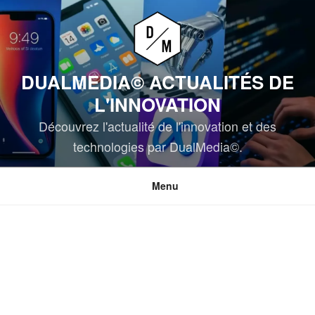
Aller
au
contenu
principal
DUALMEDIA© ACTUALITÉS DE
L'INNOVATION
Découvrez l'actualité de l'innovation et des
technologies par DualMedia©.
Menu