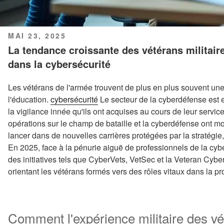
PUBLIÉ
MAI 23, 2025
LE
La tendance croissante des vétérans militaire
dans la cybersécurité
Les vétérans de l'armée trouvent de plus en plus souvent une
l'éducation.
cybersécurité
Le secteur de la cyberdéfense est en 
la vigilance innée qu'ils ont acquises au cours de leur servic
opérations sur le champ de bataille et la cyberdéfense ont m
lancer dans de nouvelles carrières protégées par la stratégie, 
En 2025, face à la pénurie aiguë de professionnels de la cy
des initiatives tels que CyberVets, VetSec et la Veteran Cybe
orientant les vétérans formés vers des rôles vitaux dans la pr
Comment l'expérience militaire des vé