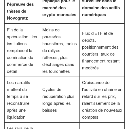
implique pour le
surveiller dans le
l'épreuve des
marché des
domaine des actifs
thèses de
crypto-monnaies
numériques
Novogratz
Fin de la
Moins de
Flux d'ETF et de
spéculation : les
poussées
dépôts,
institutions
haussières, moins
positionnement des
remplacent la
de rallyes
courtiers, taux de
domination du
réflexes, plus
financement restant
commerce de
d'échanges dans
modérés
détail
les fourchettes
Les narratifs
Croissance de
mettent du
Cycles de
l'activité en chaîne en
temps à se
récupération plus
retard sur les prix,
reconstruire
longs après les
ralentissement de la
après une
baisses
création de nouveaux
liquidation
comptes
Les rails de la