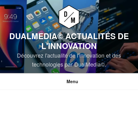
Aller
au
contenu
principal
DUALMEDIA© ACTUALITÉS DE
L'INNOVATION
Découvrez l'actualité de l'innovation et des
technologies par DualMedia©.
Menu