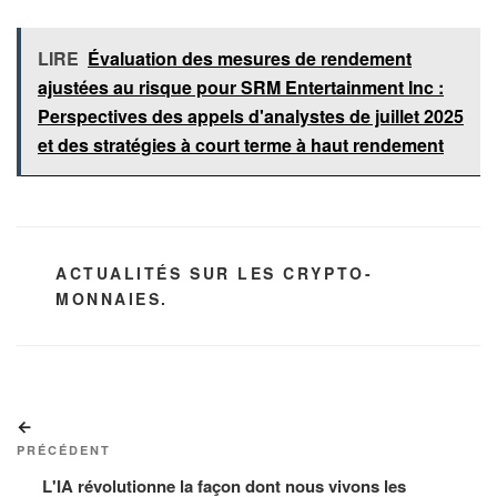
LIRE
Évaluation des mesures de rendement
ajustées au risque pour SRM Entertainment Inc :
Perspectives des appels d'analystes de juillet 2025
et des stratégies à court terme à haut rendement
CATÉGORIES
ACTUALITÉS SUR LES CRYPTO-
MONNAIES.
Navigation
Article
de
précédent
PRÉCÉDENT
l’article
L'IA révolutionne la façon dont nous vivons les