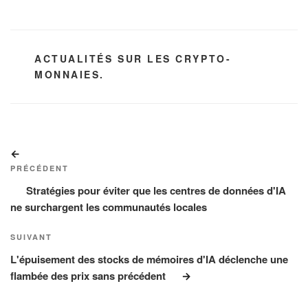
CATÉGORIES
ACTUALITÉS SUR LES CRYPTO-
MONNAIES.
Navigation
Article
de
précédent
PRÉCÉDENT
l’article
Stratégies pour éviter que les centres de données d'IA
ne surchargent les communautés locales
Article
SUIVANT
suivant
L'épuisement des stocks de mémoires d'IA déclenche une
flambée des prix sans précédent