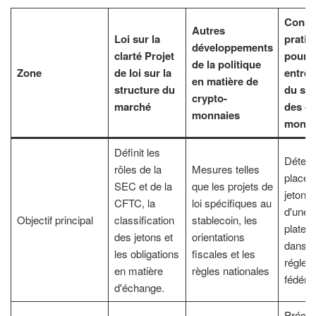
Conse
Autres
Loi sur la
pratiq
développements
clarté Projet
pour l
de la politique
Zone
de loi sur la
entrep
en matière de
structure du
du sec
crypto-
marché
des cr
monnaies
monna
Définit les
Déterm
rôles de la
Mesures telles
place 
SEC et de la
que les projets de
jeton o
CFTC, la
loi spécifiques au
d'une
Objectif principal
classification
stablecoin, les
platef
des jetons et
orientations
dans la
les obligations
fiscales et les
réglem
en matière
règles nationales
fédéral
d'échange.
Précis