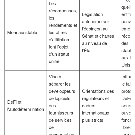
Les
quelle
récompenses,
Législation
entités
les
autonome sur
peuven
rendements et
l'écoinçon au
émettr
Monnaie stable
les offres
Sénat et chartes
récom
d'affiliation
au niveau de
des
font l'objet
l'État
stable
d'un statut
aux Ét
unifié.
Unis.
Vise à
Influe
séparer les
le fait 
développeurs
Orientations des
protoc
de logiciels
régulateurs et
DeFi à
DeFi et
des
cadres
source
l'autodétermination
fournisseurs
internationaux
ouvert
de services
plus stricts
foncti
de
librem
conservation
terre