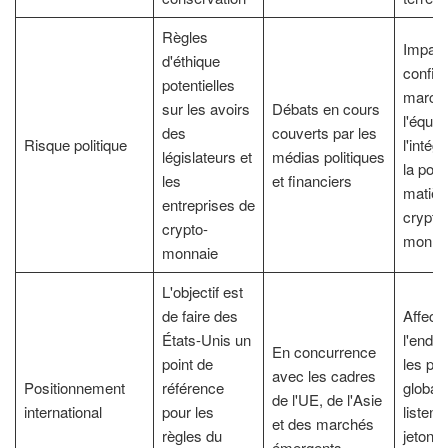
Règles
Impact
d'éthique
confia
potentielles
march
sur les avoirs
Débats en cours
l'équité
des
couverts par les
Risque politique
l'intégr
législateurs et
médias politiques
la poli
les
et financiers
matièr
entreprises de
crypto
crypto-
monna
monnaie
L'objectif est
de faire des
Affect
États-Unis un
l'endro
En concurrence
point de
les pro
avec les cadres
Positionnement
référence
globau
de l'UE, de l'Asie
international
pour les
listent 
et des marchés
règles du
jetons 
émergents