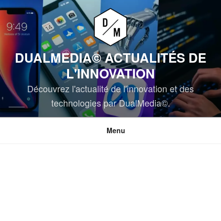
Aller
au
contenu
principal
DUALMEDIA© ACTUALITÉS DE
L'INNOVATION
Découvrez l'actualité de l'innovation et des
technologies par DualMedia©.
Menu