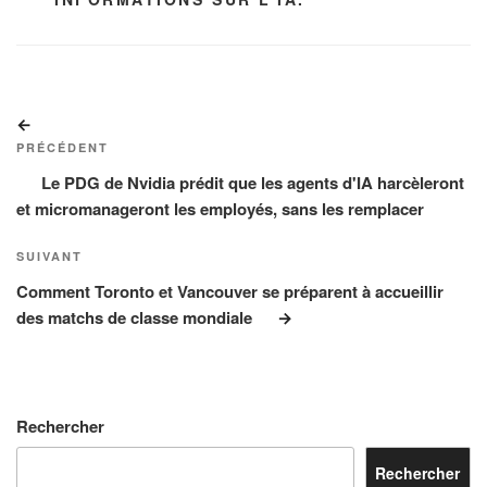
Navigation
Article
de
précédent
PRÉCÉDENT
l’article
Le PDG de Nvidia prédit que les agents d'IA harcèleront
et micromanageront les employés, sans les remplacer
Article
SUIVANT
suivant
Comment Toronto et Vancouver se préparent à accueillir
des matchs de classe mondiale
Rechercher
Rechercher