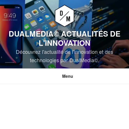
Aller
au
contenu
principal
DUALMEDIA© ACTUALITÉS DE
L'INNOVATION
Découvrez l'actualité de l'innovation et des
technologies par DualMedia©.
Menu